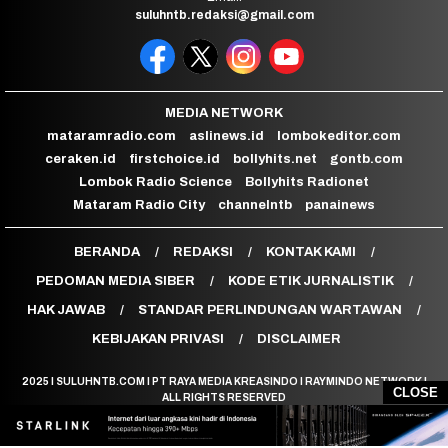
suluhntb.redaksi@gmail.com
MEDIA NETWORK
mataramradio.com
aslinews.id
lombokeditor.com
ceraken.id
firstchoice.id
bollyhits.net
gontb.com
Lombok Radio Science
Bollyhits Radionet
Mataram Radio City
channelntb
panainews
BERANDA
REDAKSI
KONTAK KAMI
PEDOMAN MEDIA SIBER
KODE ETIK JURNALISTIK
HAK JAWAB
STANDAR PERLINDUNGAN WARTAWAN
KEBIJAKAN PRIVASI
DISCLAIMER
2025 I SULUHNTB.COM I PT RAYA MEDIA KREASINDO I RAYMINDO NETWORK |
CLOSE
ALL RIGHTS RESERVED