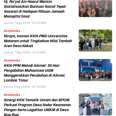
Hj. Ra’yal Ain Haerul Warisin
Sosialisasikan Bantuan Sosial Tepat
Sasaran di Hadapan Ribuan Jamaah
Maraqitta’limat
Jumat, 7 Agu 2026 - 23:02 WIB
Akademika
Niraya, Inovasi KKN-PMD Universitas
Mataram untuk Tingkatkan Nilai Tambah
Aren Desa Kekait
Jumat, 7 Agu 2026 - 12:54 WIB
Akademika
KKN-PPM Melodi Aikmel: 50 Hari
Pengabdian Mahasiswa UGM
Menggerakkan Perubahan di Aikmel,
Lombok Timur
Kamis, 6 Agu 2026 - 07:30 WIB
Akademika
Sinergi KKN Tematik Unram dan BPOM
Perkuat Program Desa Sadar Keamanan
Pangan Serta Legalitas UMKM di Desa
Bug-Bug