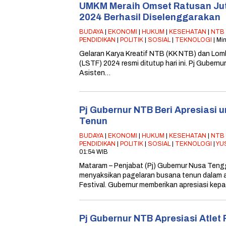
UMKM Meraih Omset Ratusan Jut
2024 Berhasil Diselenggarakan
BUDAYA
|
EKONOMI
|
HUKUM
|
KESEHATAN
|
NTB
PENDIDIKAN
|
POLITIK
|
SOSIAL
|
TEKNOLOGI
| Mi
Gelaran Karya Kreatif NTB (KK NTB) dan Lo
(LSTF) 2024 resmi ditutup hari ini. Pj Gubernu
Asisten…
Pj Gubernur NTB Beri Apresiasi 
Tenun
BUDAYA
|
EKONOMI
|
HUKUM
|
KESEHATAN
|
NTB
PENDIDIKAN
|
POLITIK
|
SOSIAL
|
TEKNOLOGI
|
YU
01:54 WIB
Mataram – Penjabat (Pj) Gubernur Nusa Tengg
menyaksikan pagelaran busana tenun dalam
Festival. Gubernur memberikan apresiasi kep
Pj Gubernur NTB Apresiasi Atlet