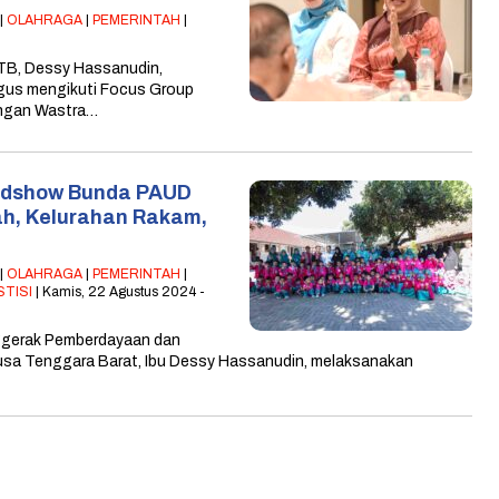
|
OLAHRAGA
|
PEMERINTAH
|
NTB, Dessy Hassanudin,
igus mengikuti Focus Group
ngan Wastra…
oadshow Bunda PAUD
yah, Kelurahan Rakam,
|
OLAHRAGA
|
PEMERINTAH
|
STISI
| Kamis, 22 Agustus 2024 -
nggerak Pemberdayaan dan
usa Tenggara Barat, Ibu Dessy Hassanudin, melaksanakan