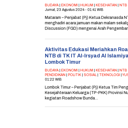
BUDAYA
|
EKONOMI
|
HUKUM
|
KESEHATAN
|
NTB
Jumat, 23 Agustus 2024 - 01:41 WIB
Mataram – Penjabat (Pj) Ketua Dekranasda 
menghadiri acara jamuan makan malam sekal
Discussion (FGD) mengenai Arah Pengemba
Aktivitas Edukasi Meriahkan R
NTB di TK IT Al-Irsyad Al Islami
Lombok Timur
BUDAYA
|
EKONOMI
|
HUKUM
|
KESEHATAN
|
NTB
PENDIDIKAN
|
POLITIK
|
SOSIAL
|
TEKNOLOGI
|
YU
01:22 WIB
Lombok Timur – Penjabat (Pj) Ketua Tim Pe
Kesejahteraan Keluarga (TP-PKK) Provinsi N
kegiatan Roadshow Bunda…