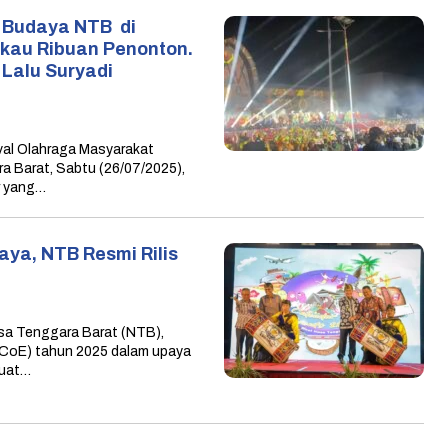
i Budaya NTB di
kau Ribuan Penonton.
 Lalu Suryadi
l Olahraga Masyarakat
a Barat, Sabtu (26/07/2025),
r yang…
aya, NTB Resmi Rilis
a Tenggara Barat (NTB),
(CoE) tahun 2025 dalam upaya
kuat…