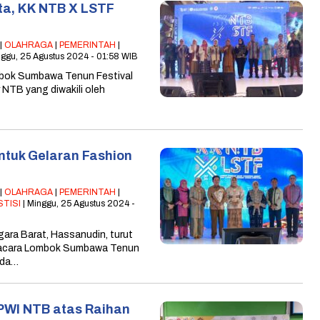
a, KK NTB X LSTF
|
OLAHRAGA
|
PEMERINTAH
|
nggu, 25 Agustus 2024 - 01:58 WIB
mbok Sumbawa Tenun Festival
r NTB yang diwakili oleh
untuk Gelaran Fashion
|
OLAHRAGA
|
PEMERINTAH
|
STISI
| Minggu, 25 Agustus 2024 -
ara Barat, Hassanudin, turut
 acara Lombok Sumbawa Tenun
ada…
 PWI NTB atas Raihan