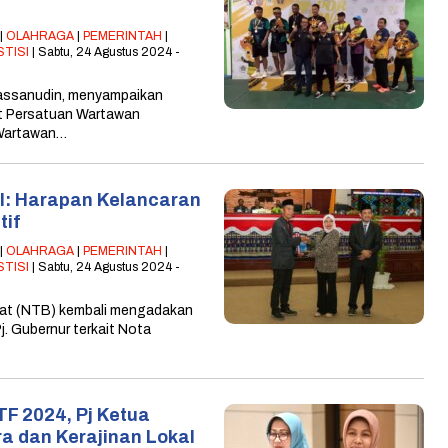
|
OLAHRAGA
|
PEMERINTAH
|
STISI
| Sabtu, 24 Agustus 2024 -
Hassanudin, menyampaikan
let Persatuan Wartawan
 Wartawan…
II: Harapan Kelancaran
tif
|
OLAHRAGA
|
PEMERINTAH
|
STISI
| Sabtu, 24 Agustus 2024 -
rat (NTB) kembali mengadakan
. Gubernur terkait Nota
F 2024, Pj Ketua
 dan Kerajinan Lokal