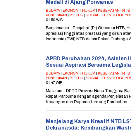
Medali di Ajang Porwanas
BUDAYA
|
EKONOMI
|
HUKUM
|
KESEHATAN
|
NTB
PENDIDIKAN
|
POLITIK
|
SOSIAL
|
TEKNOLOGI
|
YU
01:50 WIB
Banjarmasin – Penjabat (Pj) Gubernur NTB, 
apresiasi tinggi atas prestasi yang diraih at
Indonesia (PWI) NTB dalam Pekan Olahraga
APBD Perubahan 2024, Asisten I
Sesuai Aspirasi Bersama Legisla
BUDAYA
|
EKONOMI
|
HUKUM
|
KESEHATAN
|
NTB
PENDIDIKAN
|
POLITIK
|
SOSIAL
|
TEKNOLOGI
|
YU
01:47 WIB
Mataram – DPRD Provinsi Nusa Tenggara Ba
Rapat Paripurna dengan agenda Penjelasan Pj
Keuangan dan Raperda tentang Perubahan…
Menjelang Karya Kreatif NTB LST
Dekranasda: Kembangkan Wastra