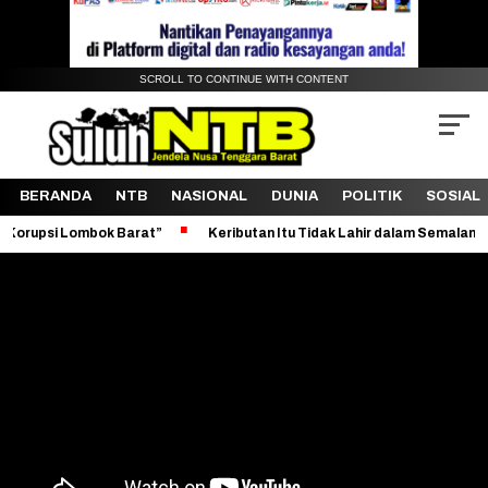
SCROLL TO CONTINUE WITH CONTENT
BERANDA
NTB
NASIONAL
DUNIA
POLITIK
SOSIAL
bok Barat”
Keributan Itu Tidak Lahir dalam Semalam
Revital