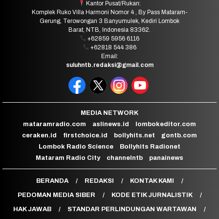
Kantor Pusat/Rukan:
Komplek Ruko Villa Harmoni Nomor 4 , By Pass Mataram-
Gerung, Terowongan 3 Banyumulek, Kediri Lombok
Barat, NTB, Indonesia 83362.
+62859 5956 6116
+62818 544 386
Email:
suluhntb.redaksi@gmail.com
MEDIA NETWORK
mataramradio.com
aslinews.id
lombokeditor.com
ceraken.id
firstchoice.id
bollyhits.net
gontb.com
Lombok Radio Science
Bollyhits Radionet
Mataram Radio City
channelntb
panainews
BERANDA
REDAKSI
KONTAK KAMI
PEDOMAN MEDIA SIBER
KODE ETIK JURNALISTIK
HAK JAWAB
STANDAR PERLINDUNGAN WARTAWAN