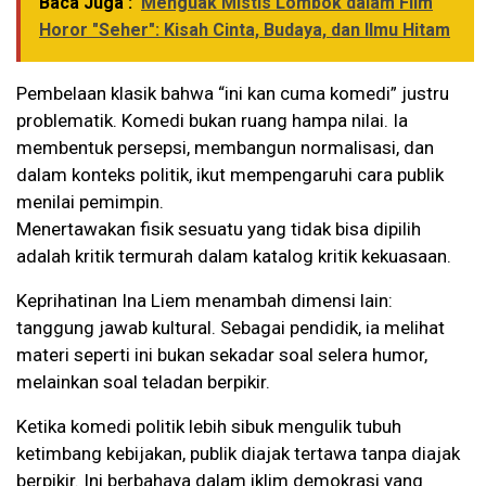
Baca Juga :
Menguak Mistis Lombok dalam Film
Horor "Seher": Kisah Cinta, Budaya, dan Ilmu Hitam
Pembelaan klasik bahwa “ini kan cuma komedi” justru
problematik. Komedi bukan ruang hampa nilai. Ia
membentuk persepsi, membangun normalisasi, dan
dalam konteks politik, ikut mempengaruhi cara publik
menilai pemimpin.
Menertawakan fisik sesuatu yang tidak bisa dipilih
adalah kritik termurah dalam katalog kritik kekuasaan.
Keprihatinan Ina Liem menambah dimensi lain:
tanggung jawab kultural. Sebagai pendidik, ia melihat
materi seperti ini bukan sekadar soal selera humor,
melainkan soal teladan berpikir.
Ketika komedi politik lebih sibuk mengulik tubuh
ketimbang kebijakan, publik diajak tertawa tanpa diajak
berpikir. Ini berbahaya dalam iklim demokrasi yang