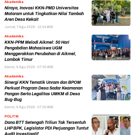
Akademika
Niraya, Inovasi KKN-PMD Universitas
Mataram untuk Tingkatkan Nilai Tambah
Aren Desa Kekait
Jumat, 7 Agu 2026 - 12:54 WIB
Akademika
KKN-PPM Melodi Aikmel: 50 Hari
Pengabdian Mahasiswa UGM
Menggerakkan Perubahan di Aikmel,
Lombok Timur
Kamis, 6 Agu 2026 - 07:30 WIB
Akademika
Sinergi KKN Tematik Unram dan BPOM
Perkuat Program Desa Sadar Keamanan
Pangan Serta Legalitas UMKM di Desa
Bug-Bug
Kamis, 6 Agu 2026 - 07:00 WIB
POLITIK
Dana BTT Setengah Triliun Tak Tersentuh
LHP BPK, Legislator PDI Perjuangan Tuntut
Audit Investigatif