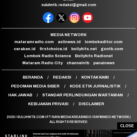
suluhntb.redaksi@gmail.com
MEDIA NETWORK
mataramradio.com
aslinews.id
lombokeditor.com
ceraken.id
firstchoice.id
bollyhits.net
gontb.com
Lombok Radio Science
Bollyhits Radionet
Mataram Radio City
channelntb
panainews
BERANDA
REDAKSI
KONTAK KAMI
PEDOMAN MEDIA SIBER
KODE ETIK JURNALISTIK
HAK JAWAB
STANDAR PERLINDUNGAN WARTAWAN
KEBIJAKAN PRIVASI
DISCLAIMER
2025 I SULUHNTB.COM I PT RAYA MEDIA KREASINDO I RAYMINDO NETWORK |
ALL RIGHTS RESERVED
CLOSE