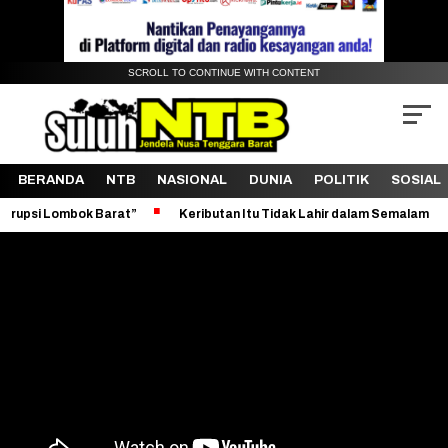
SCROLL TO CONTINUE WITH CONTENT
BERANDA
NTB
NASIONAL
DUNIA
POLITIK
SOSIAL
k Barat”
Keributan Itu Tidak Lahir dalam Semalam
Revitalis