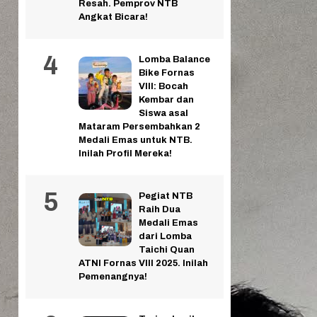
Resah. Pemprov NTB
Angkat Bicara!
Lomba Balance
Bike Fornas
VIII: Bocah
Kembar dan
Siswa asal
Mataram Persembahkan 2
Medali Emas untuk NTB.
Inilah Profil Mereka!
Pegiat NTB
Raih Dua
Medali Emas
dari Lomba
Taichi Quan
ATNI Fornas VIII 2025. Inilah
Pemenangnya!