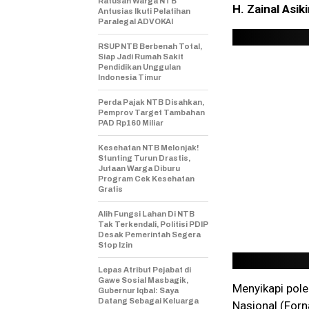
Ratusan Warga NTB
H. Zainal Asiki
Antusias Ikuti Pelatihan
Paralegal ADVOKAI
RSUP NTB Berbenah Total,
Siap Jadi Rumah Sakit
Pendidikan Unggulan
Indonesia Timur
Perda Pajak NTB Disahkan,
Pemprov Target Tambahan
PAD Rp160 Miliar
Kesehatan NTB Melonjak!
Stunting Turun Drastis,
Jutaan Warga Diburu
Program Cek Kesehatan
Gratis
Alih Fungsi Lahan Di NTB
Tak Terkendali, Politisi PDIP
Desak Pemerintah Segera
Stop Izin
Lepas Atribut Pejabat di
Gawe Sosial Masbagik,
Menyikapi pole
Gubernur Iqbal: Saya
Datang Sebagai Keluarga
Nasional (Forn