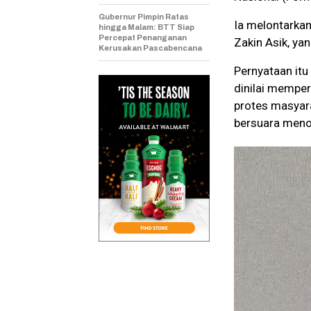
Gubernur Pimpin Ratas
Ia melontarkan
hingga Malam: BTT Siap
Percepat Penanganan
Zakin Asik, yan
Kerusakan Pascabencana
Pernyataan it
dinilai mempe
protes masyara
bersuara meno