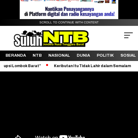
SCROLL TO CONTINUE WITH CONTENT
BERANDA
NTB
NASIONAL
DUNIA
POLITIK
SOSIAL
k Barat”
Keributan Itu Tidak Lahir dalam Semalam
Revitalisa