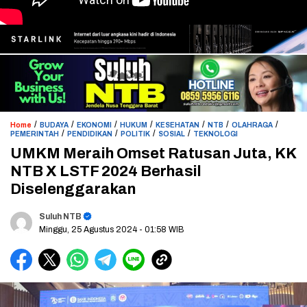
/
/
/
/
/
/
/
Home
BUDAYA
EKONOMI
HUKUM
KESEHATAN
NTB
OLAHRAGA
/
/
/
/
PEMERINTAH
PENDIDIKAN
POLITIK
SOSIAL
TEKNOLOGI
UMKM Meraih Omset Ratusan Juta, KK
NTB X LSTF 2024 Berhasil
Diselenggarakan
Suluh NTB
Minggu, 25 Agustus 2024
- 01:58 WIB