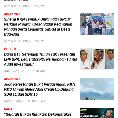
Kamis, 6 Agu 2026 - 07:30 WIB
Akademika
Sinergi KKN Tematik Unram dan BPOM
Perkuat Program Desa Sadar Keamanan
Pangan Serta Legalitas UMKM di Desa
Bug-Bug
Kamis, 6 Agu 2026 - 07:00 WIB
POLITIK
Dana BTT Setengah Triliun Tak Tersentuh
LHP BPK, Legislator PDI Perjuangan Tuntut
Audit Investigatif
Rabu, 5 Agu 2026 - 14:36 WIB
Akademika
Jaga Kelestarian Bukit Pergasingan, KKN
PMD Unram Gelar Aksi Clean Up Dukung
SDG 11 dan SDG 15
Senin, 3 Agu 2026 - 06:00 WIB
NARASI
“Sejarah Bukan Kutukan: Dekonstruksi