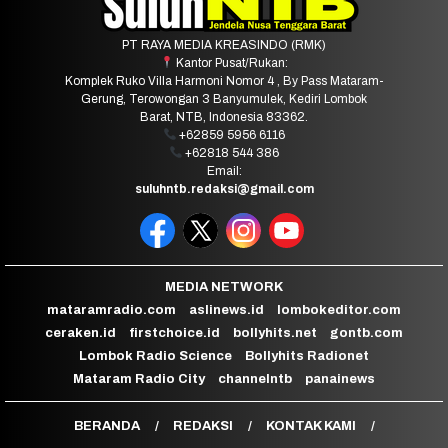
PT RAYA MEDIA KREASINDO (RMK)
Kantor Pusat/Rukan:
Komplek Ruko Villa Harmoni Nomor 4 , By Pass Mataram-
Gerung, Terowongan 3 Banyumulek, Kediri Lombok
Barat, NTB, Indonesia 83362.
+62859 5956 6116
+62818 544 386
Email:
suluhntb.redaksi@gmail.com
MEDIA NETWORK
mataramradio.com
aslinews.id
lombokeditor.com
ceraken.id
firstchoice.id
bollyhits.net
gontb.com
Lombok Radio Science
Bollyhits Radionet
Mataram Radio City
channelntb
panainews
BERANDA
REDAKSI
KONTAK KAMI