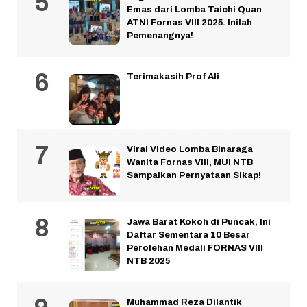
Emas dari Lomba Taichi Quan
ATNI Fornas VIII 2025. Inilah
Pemenangnya!
Terimakasih Prof Ali
Viral Video Lomba Binaraga
Wanita Fornas VIII, MUI NTB
Sampaikan Pernyataan Sikap!
Jawa Barat Kokoh di Puncak, Ini
Daftar Sementara 10 Besar
Perolehan Medali FORNAS VIII
NTB 2025
Muhammad Reza Dilantik