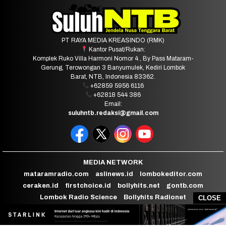
PT RAYA MEDIA KREASINDO (RMK)
Kantor Pusat/Rukan:
Komplek Ruko Villa Harmoni Nomor 4 , By Pass Mataram-
Gerung, Terowongan 3 Banyumulek, Kediri Lombok
Barat, NTB, Indonesia 83362.
+62859 5956 6116
+62818 544 386
Email:
suluhntb.redaksi@gmail.com
MEDIA NETWORK
mataramradio.com
aslinews.id
lombokeditor.com
ceraken.id
firstchoice.id
bollyhits.net
gontb.com
Lombok Radio Science
Bollyhits Radionet
CLOSE
Mataram Radio City
channelntb
panainews