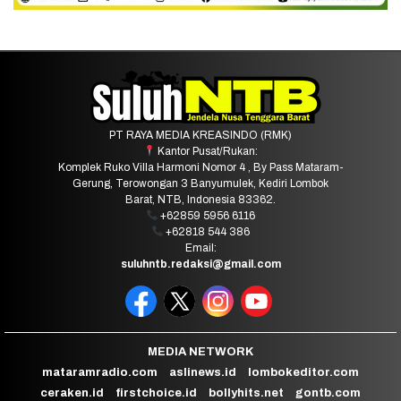
PT RAYA MEDIA KREASINDO (RMK)
Kantor Pusat/Rukan:
Komplek Ruko Villa Harmoni Nomor 4 , By Pass Mataram-
Gerung, Terowongan 3 Banyumulek, Kediri Lombok
Barat, NTB, Indonesia 83362.
+62859 5956 6116
+62818 544 386
Email:
suluhntb.redaksi@gmail.com
MEDIA NETWORK
mataramradio.com
aslinews.id
lombokeditor.com
ceraken.id
firstchoice.id
bollyhits.net
gontb.com