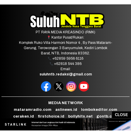
PT RAYA MEDIA KREASINDO (RMK)
Kantor Pusat/Rukan:
Komplek Ruko Villa Harmoni Nomor 4 , By Pass Mataram-
Gerung, Terowongan 3 Banyumulek, Kediri Lombok
Barat, NTB, Indonesia 83362.
+62859 5956 6116
+62818 544 386
Email:
suluhntb.redaksi@gmail.com
MEDIA NETWORK
mataramradio.com
aslinews.id
lombokeditor.com
CLOSE
ceraken.id
firstchoice.id
bollyhits.net
gontb.com
Lombok Radio Science
Bollyhits Radionet
Mataram Radio City
channelntb
panainews