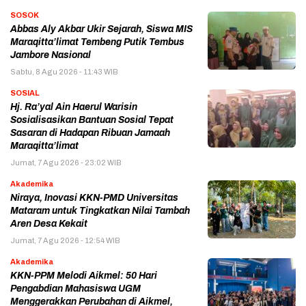
SOSOK
Abbas Aly Akbar Ukir Sejarah, Siswa MIS
Maraqitta’limat Tembeng Putik Tembus
Jambore Nasional
Sabtu, 8 Agu 2026 - 11:43 WIB
SOSIAL
Hj. Ra’yal Ain Haerul Warisin
Sosialisasikan Bantuan Sosial Tepat
Sasaran di Hadapan Ribuan Jamaah
Maraqitta’limat
Jumat, 7 Agu 2026 - 23:02 WIB
Akademika
Niraya, Inovasi KKN-PMD Universitas
Mataram untuk Tingkatkan Nilai Tambah
Aren Desa Kekait
Jumat, 7 Agu 2026 - 12:54 WIB
Akademika
KKN-PPM Melodi Aikmel: 50 Hari
Pengabdian Mahasiswa UGM
Menggerakkan Perubahan di Aikmel,