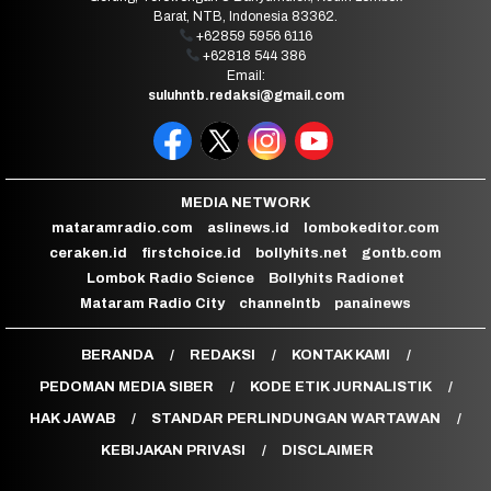
Barat, NTB, Indonesia 83362.
+62859 5956 6116
+62818 544 386
Email:
suluhntb.redaksi@gmail.com
MEDIA NETWORK
mataramradio.com
aslinews.id
lombokeditor.com
ceraken.id
firstchoice.id
bollyhits.net
gontb.com
Lombok Radio Science
Bollyhits Radionet
Mataram Radio City
channelntb
panainews
BERANDA
REDAKSI
KONTAK KAMI
PEDOMAN MEDIA SIBER
KODE ETIK JURNALISTIK
HAK JAWAB
STANDAR PERLINDUNGAN WARTAWAN
KEBIJAKAN PRIVASI
DISCLAIMER