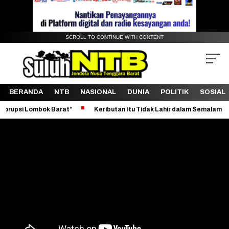
SCROLL TO CONTINUE WITH CONTENT
BERANDA
NTB
NASIONAL
DUNIA
POLITIK
SOSIAL
k Barat”
Keributan Itu Tidak Lahir dalam Semalam
Revitalis