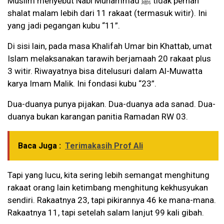
Muslim menyebut Nabi Muhammad ﷺ tidak pernah
shalat malam lebih dari 11 rakaat (termasuk witir). Ini
yang jadi pegangan kubu “11”.
Di sisi lain, pada masa Khalifah Umar bin Khattab, umat
Islam melaksanakan tarawih berjamaah 20 rakaat plus
3 witir. Riwayatnya bisa ditelusuri dalam Al-Muwatta
karya Imam Malik. Ini fondasi kubu “23”.
Dua-duanya punya pijakan. Dua-duanya ada sanad. Dua-
duanya bukan karangan panitia Ramadan RW 03.
Baca Juga :
Terimakasih Prof Ali
Tapi yang lucu, kita sering lebih semangat menghitung
rakaat orang lain ketimbang menghitung kekhusyukan
sendiri. Rakaatnya 23, tapi pikirannya 46 ke mana-mana.
Rakaatnya 11, tapi setelah salam lanjut 99 kali gibah.