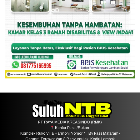
PT RAYA MEDIA KREASINDO (RMK)
Kantor Pusat/Rukan:
Komplek Ruko Villa Harmoni Nomor 4 , By Pass Mataram-
Gerung, Terowongan 3 Banyumulek, Kediri Lombok