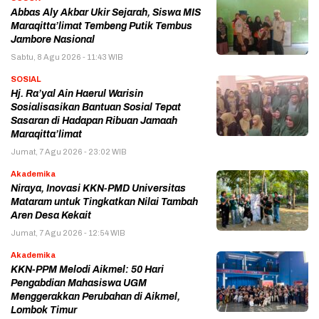
Abbas Aly Akbar Ukir Sejarah, Siswa MIS
Maraqitta’limat Tembeng Putik Tembus
Jambore Nasional
Sabtu, 8 Agu 2026 - 11:43 WIB
SOSIAL
Hj. Ra’yal Ain Haerul Warisin
Sosialisasikan Bantuan Sosial Tepat
Sasaran di Hadapan Ribuan Jamaah
Maraqitta’limat
Jumat, 7 Agu 2026 - 23:02 WIB
Akademika
Niraya, Inovasi KKN-PMD Universitas
Mataram untuk Tingkatkan Nilai Tambah
Aren Desa Kekait
Jumat, 7 Agu 2026 - 12:54 WIB
Akademika
KKN-PPM Melodi Aikmel: 50 Hari
Pengabdian Mahasiswa UGM
Menggerakkan Perubahan di Aikmel,
Lombok Timur