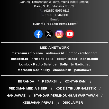
Gerung, Terowongan 3 Banyumulek, Kediri Lombok
Barat, NTB, Indonesia 83362.
+62859 5956 6116
+62818 544 386
Email:
suluhntb.redaksi@gmail.com
MEDIA NETWORK
mataramradio.com
aslinews.id
lombokeditor.com
ceraken.id
firstchoice.id
bollyhits.net
gontb.com
Lombok Radio Science
Bollyhits Radionet
Mataram Radio City
channelntb
panainews
BERANDA
REDAKSI
KONTAK KAMI
PEDOMAN MEDIA SIBER
KODE ETIK JURNALISTIK
HAK JAWAB
STANDAR PERLINDUNGAN WARTAWAN
KEBIJAKAN PRIVASI
DISCLAIMER