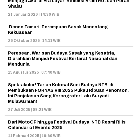
Menjaga Akal di Era Layar: Refleksi Brain Rot dan Peran
Shalat
21 Januari 2026 | 14:39 WIB
Dende Tamari: Perempuan Sasak Menentang
Kekuasaan
26 Oktober 2025 | 14:11 WIB
Peresean, Warisan Budaya Sasak yang Kesatria,
Diarahkan Menjadi Festival Bertaraf Nasional dan
Mendunia
15 Agustus 2025 | 07:40 WIB
Spektakuler! Tarian Kolosal Seni Budaya NTB di
Pembukaan FORNAS VIII 2025 Pukau Ribuan Penonton.
Ini Penjelasan Sang Koreografer Lalu Suryadi
Mulawarman!
27 Juli 2025 | 09:21 WIB
Dari MotoGP hingga Festival Budaya, NTB Resmi Rilis
Calendar of Events 2025
11 Februari 2025 | 16:40 WIB