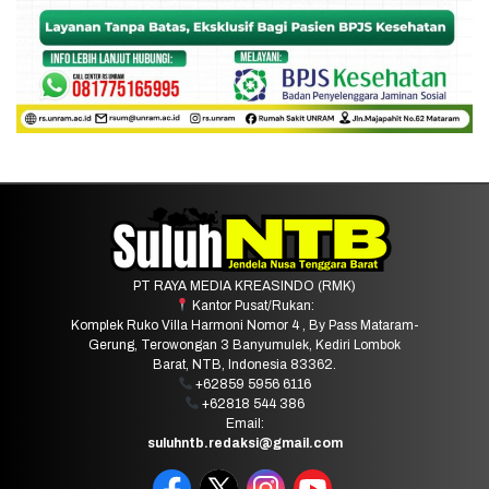
PT RAYA MEDIA KREASINDO (RMK)
Kantor Pusat/Rukan:
Komplek Ruko Villa Harmoni Nomor 4 , By Pass Mataram-
Gerung, Terowongan 3 Banyumulek, Kediri Lombok
Barat, NTB, Indonesia 83362.
+62859 5956 6116
+62818 544 386
Email:
suluhntb.redaksi@gmail.com