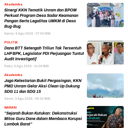
Akademika
Sinergi KKN Tematik Unram dan BPOM
Perkuat Program Desa Sadar Keamanan
Pangan Serta Legalitas UMKM di Desa
Bug-Bug
Kamis, 6 Agu 2026 - 07:00 WIB
POLITIK
Dana BTT Setengah Triliun Tak Tersentuh
LHP BPK, Legislator PDI Perjuangan Tuntut
Audit Investigatif
Rabu, 5 Agu 2026 - 14:36 WIB
Akademika
Jaga Kelestarian Bukit Pergasingan, KKN
PMD Unram Gelar Aksi Clean Up Dukung
SDG 11 dan SDG 15
Senin, 3 Agu 2026 - 06:00 WIB
NARASI
“Sejarah Bukan Kutukan: Dekonstruksi
Mitos Guru Dane dalam Membaca Korupsi
Lombok Barat”