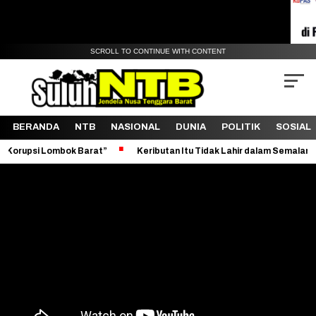
SCROLL TO CONTINUE WITH CONTENT
BERANDA
NTB
NASIONAL
DUNIA
POLITIK
SOSIAL
mbok Barat”
Keributan Itu Tidak Lahir dalam Semalam
Revital