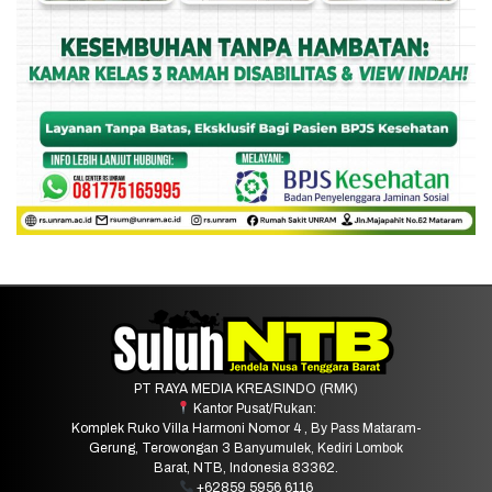
PT RAYA MEDIA KREASINDO (RMK)
Kantor Pusat/Rukan:
Komplek Ruko Villa Harmoni Nomor 4 , By Pass Mataram-
Gerung, Terowongan 3 Banyumulek, Kediri Lombok
Barat, NTB, Indonesia 83362.
+62859 5956 6116