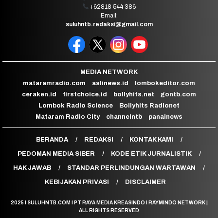
+62818 544 386
Email:
suluhntb.redaksi@gmail.com
MEDIA NETWORK
mataramradio.com
aslinews.id
lombokeditor.com
ceraken.id
firstchoice.id
bollyhits.net
gontb.com
Lombok Radio Science
Bollyhits Radionet
Mataram Radio City
channelntb
panainews
BERANDA
REDAKSI
KONTAK KAMI
PEDOMAN MEDIA SIBER
KODE ETIK JURNALISTIK
HAK JAWAB
STANDAR PERLINDUNGAN WARTAWAN
KEBIJAKAN PRIVASI
DISCLAIMER
2025 I SULUHNTB.COM I PT RAYA MEDIA KREASINDO I RAYMINDO NETWORK |
ALL RIGHTS RESERVED