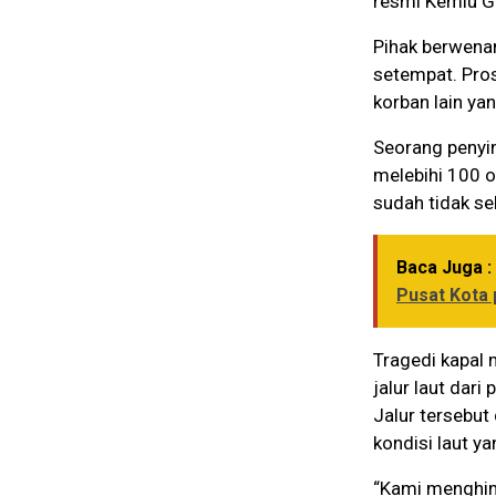
resmi Kemlu Ga
Pihak berwena
setempat. Pro
korban lain ya
Seorang penyi
melebihi 100 o
sudah tidak se
Baca Juga :
Pusat Kota 
Tragedi kapal 
jalur laut dari
Jalur tersebut
kondisi laut y
“Kami menghim