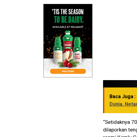
Baca Juga :
Dunia, Net
“Setidaknya 7
dilaporkan ten