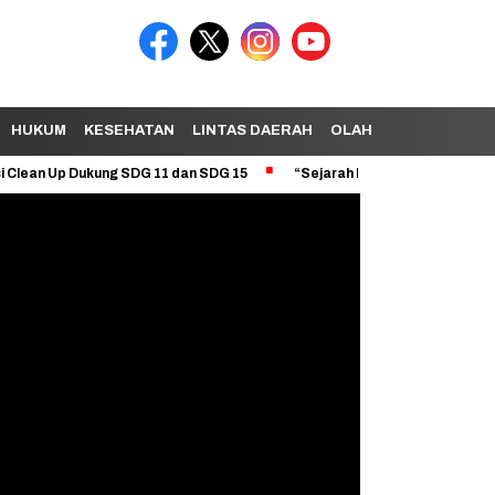
HUKUM
KESEHATAN
LINTAS DAERAH
OLAHRAGA
TEKNOL
Dukung SDG 11 dan SDG 15
“Sejarah Bukan Kutukan: Dekonstruksi 