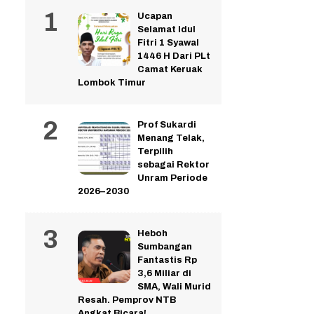
Ucapan
Selamat Idul
Fitri 1 Syawal
1446 H Dari PLt
Camat Keruak
Lombok Timur
Prof Sukardi
Menang Telak,
Terpilih
sebagai Rektor
Unram Periode
2026–2030
Heboh
Sumbangan
Fantastis Rp
3,6 Miliar di
SMA, Wali Murid
Resah. Pemprov NTB
Angkat Bicara!