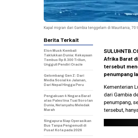
Kapal migran dari Gambia tenggelam di Mauritania, 70 t
Berita Terkait
SULUHNTB.COM
Elon Musk Kembali
Taklukkan Dunia: Kekayaan
Afrika Barat d
Tembus Rp 8.300 Triliun,
Ungguli Pendiri Oracle
tersebut men
penumpang lai
Gelombang Gen Z: Dari
Media Sosial ke Jalanan,
Dari Nepal Hingga Peru
Kementerian Lu
dari Gambia d
Pengakuan 4 Negara Barat
atas Palestina Tuai Sorotan
penumpang, se
Dunia, Netanyahu Meledak
tersebut, hany
Marah
Singapura Siap Operasikan
Bus Tanpa Pengemudi di
Pusat Kota pada 2026