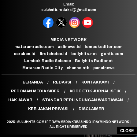
Email:
suluhntb.redaksi@gmail.com
MEDIA NETWORK
mataramradio.com
aslinews.id
lombokeditor.com
ceraken.id
firstchoice.id
bollyhits.net
gontb.com
Lombok Radio Science
Bollyhits Radionet
Mataram Radio City
channelntb
panainews
BERANDA
REDAKSI
KONTAK KAMI
PEDOMAN MEDIA SIBER
KODE ETIK JURNALISTIK
HAK JAWAB
STANDAR PERLINDUNGAN WARTAWAN
KEBIJAKAN PRIVASI
DISCLAIMER
2025 I SULUHNTB.COM I PT RAYA MEDIA KREASINDO I RAYMINDO NETWORK |
ALL RIGHTS RESERVED
CLOSE