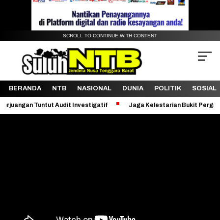
SCROLL TO CONTINUE WITH CONTENT
BERANDA
NTB
NASIONAL
DUNIA
POLITIK
SOSIAL
ut Audit Investigatif
Jaga Kelestarian Bukit Pergasingan, KKN PM