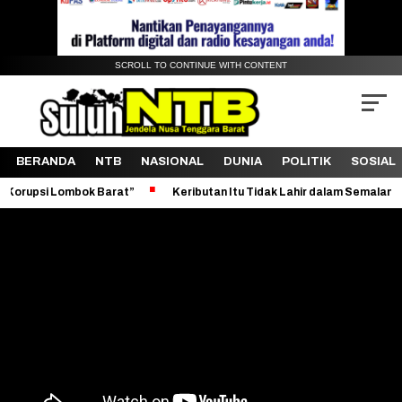
SCROLL TO CONTINUE WITH CONTENT
BERANDA
NTB
NASIONAL
DUNIA
POLITIK
SOSIAL
ok Barat”
Keributan Itu Tidak Lahir dalam Semalam
Revitalis