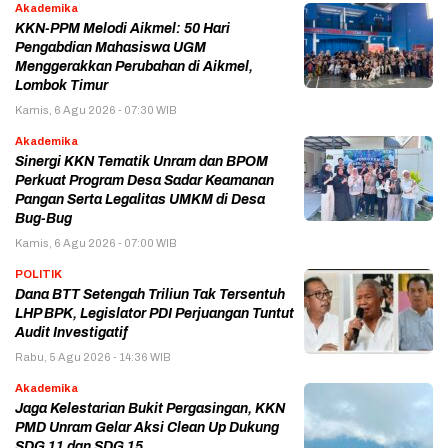
Akademika
KKN-PPM Melodi Aikmel: 50 Hari
Pengabdian Mahasiswa UGM
Menggerakkan Perubahan di Aikmel,
Lombok Timur
Kamis, 6 Agu 2026 - 07:30 WIB
Akademika
Sinergi KKN Tematik Unram dan BPOM
Perkuat Program Desa Sadar Keamanan
Pangan Serta Legalitas UMKM di Desa
Bug-Bug
Kamis, 6 Agu 2026 - 07:00 WIB
POLITIK
Dana BTT Setengah Triliun Tak Tersentuh
LHP BPK, Legislator PDI Perjuangan Tuntut
Audit Investigatif
Rabu, 5 Agu 2026 - 14:36 WIB
Akademika
Jaga Kelestarian Bukit Pergasingan, KKN
PMD Unram Gelar Aksi Clean Up Dukung
SDG 11 dan SDG 15