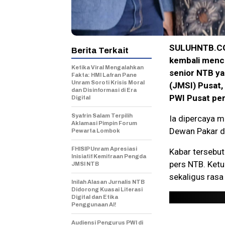
SULUHNTB.COM
Berita Terkait
kembali mencat
Ketika Viral Mengalahkan
senior NTB ya
Fakta: HMI Lafran Pane
Unram Soroti Krisis Moral
(JMSI) Pusat,
dan Disinformasi di Era
PWI Pusat pe
Digital
Syafrin Salam Terpilih
Ia dipercaya m
Aklamasi Pimpin Forum
Dewan Pakar di
Pewarta Lombok
FHISIP Unram Apresiasi
Kabar tersebut
Inisiatif Kemitraan Pengda
pers NTB. Ket
JMSI NTB
sekaligus ras
Inilah Alasan Jurnalis NTB
Didorong Kuasai Literasi
Digital dan Etika
Penggunaan AI!
Audiensi Pengurus PWI di