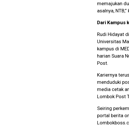
memajukan dun
asalnya, NTB,” 
Dari Kampus k
Rudi Hidayat d
Universitas Mat
kampus di MEDI
harian Suara 
Post.
Kariernya teru
menduduki posi
media cetak a
Lombok Post TV,
Seiring perkem
portal berita on
Lombokboss.co