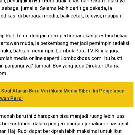
, penunjukan Haji Rudi tidak lepas dari rekam jejaknya
sebagai jurnalis. Selama lebih dari tiga dekade, ia
dikasi di berbagai media, baik cetak, televisi, maupun
aji Rudi tentu dengan mempertimbangkan prestasi beliau.
wartawan muda, ia berkembang menjadi pemimpin redaksi
emuka, bahkan memimpin Lombok Post TV. Kini ia juga
umlah media online seperti Lombokboss.com. Itu bukti
an panjangnya,” tambah Boy yang juga Direktur Utama
om.
Soal Aturan Baru Verifikasi Media Siber, Ini Penjelasan
wan Pers!
manah baru ini diharapkan bisa menjadi ruang lebih luas
k berkontribusi dalam pengembangan jurnalisme nasional.
 Haji Rudi dapat berkiprah lebih maksimal untuk ikut