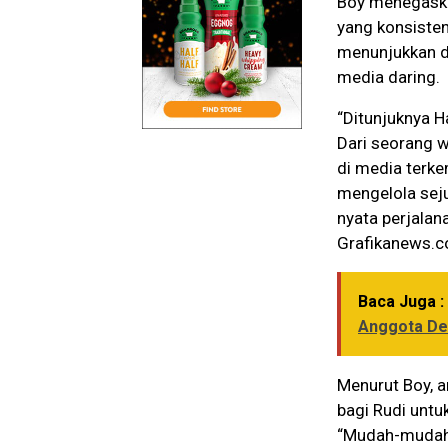
Boy menegaskan
yang konsisten 
menunjukkan de
media daring.
“Ditunjuknya H
Dari seorang 
di media terk
mengelola sej
nyata perjalan
Grafikanews.c
Baca Juga :
Anggota De
Menurut Boy, a
bagi Rudi untu
“Mudah-mudahan