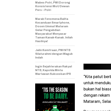
Mabes Polri, PWI Dorong
Konsistensi MoU Dewan
Pers – Polri
Marak Fenomena Balita
Kecanduan Smartphone,
Dosen Ummat Mataram
Gelar Pengabdian
Masyarakat Menyasar
Taman Kanak-Kanak. Inilah
Hasilnya!
Jalin Kemitraan, PWI NTB
Silaturahmi dengan Wagub
Indah
Ingin Sejahterakan Rakyat
NTB, Kapolda Minta
Wartawan Sukseskan IPR
“Kita patut be
untuk menduku
bukan hal bias
dengan rekam j
Mataram, Selas