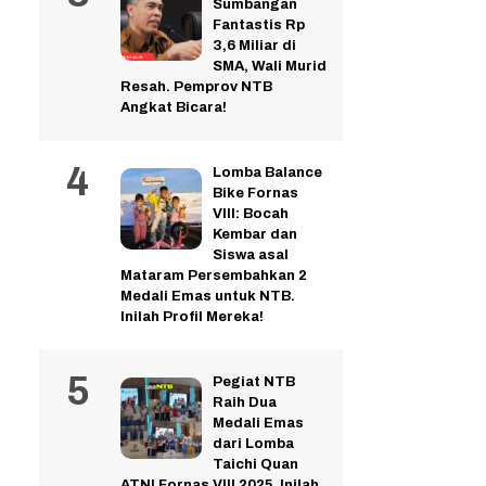
Sumbangan
Fantastis Rp
3,6 Miliar di
SMA, Wali Murid
Resah. Pemprov NTB
Angkat Bicara!
Lomba Balance
Bike Fornas
VIII: Bocah
Kembar dan
Siswa asal
Mataram Persembahkan 2
Medali Emas untuk NTB.
Inilah Profil Mereka!
Pegiat NTB
Raih Dua
Medali Emas
dari Lomba
Taichi Quan
ATNI Fornas VIII 2025. Inilah