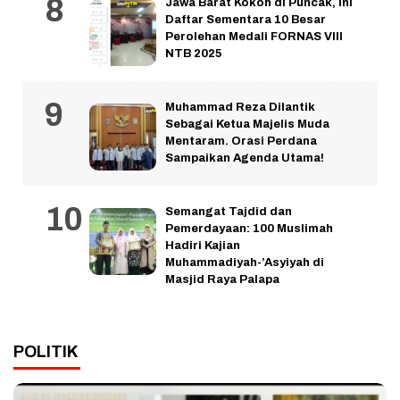
Jawa Barat Kokoh di Puncak, Ini
Daftar Sementara 10 Besar
Perolehan Medali FORNAS VIII
NTB 2025
Muhammad Reza Dilantik
Sebagai Ketua Majelis Muda
Mentaram. Orasi Perdana
Sampaikan Agenda Utama!
Semangat Tajdid dan
Pemerdayaan: 100 Muslimah
Hadiri Kajian
Muhammadiyah-’Asyiyah di
Masjid Raya Palapa
POLITIK