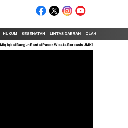
HUKUM
KESEHATAN
LINTAS DAERAH
OLAHRAGA
TEKNOL
qbal Bangun Rantai Pasok Wisata Berbasis UMKM
Dana BTT Setengah