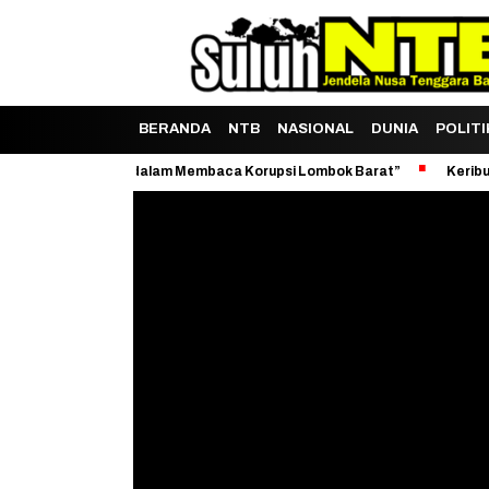
BERANDA
NTB
NASIONAL
DUNIA
POLITI
os Guru Dane dalam Membaca Korupsi Lombok Barat”
Keributan Itu