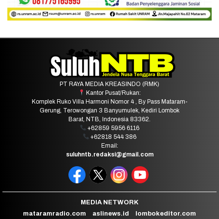
PT RAYA MEDIA KREASINDO (RMK)
Kantor Pusat/Rukan:
Komplek Ruko Villa Harmoni Nomor 4 , By Pass Mataram-
Gerung, Terowongan 3 Banyumulek, Kediri Lombok
Barat, NTB, Indonesia 83362.
+62859 5956 6116
+62818 544 386
Email:
suluhntb.redaksi@gmail.com
MEDIA NETWORK
mataramradio.com
aslinews.id
lombokeditor.com