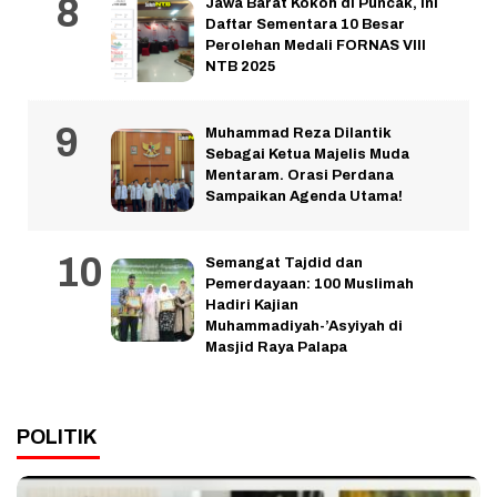
Jawa Barat Kokoh di Puncak, Ini
Daftar Sementara 10 Besar
Perolehan Medali FORNAS VIII
NTB 2025
Muhammad Reza Dilantik
Sebagai Ketua Majelis Muda
Mentaram. Orasi Perdana
Sampaikan Agenda Utama!
Semangat Tajdid dan
Pemerdayaan: 100 Muslimah
Hadiri Kajian
Muhammadiyah-’Asyiyah di
Masjid Raya Palapa
POLITIK