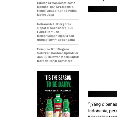
Ribuan Ormas Islam Demo
Komdigi dan KPI, Komika
Pandji Dilaporkan ke Polda
Metro Jaya
Relawan NTB Bergerak
Cepat di Aceh Utara, 600
Paket Bantuan
Kemanusiaan Disalurkan
untuk Penyintas Bencana
Pemprov NTB Segera
Salurkan Bantuan Rp3 Miliar
dan 30 Relawan Medis untuk
Korban Banjir Sumatera
“(Yang dibaha
Indonesia, per