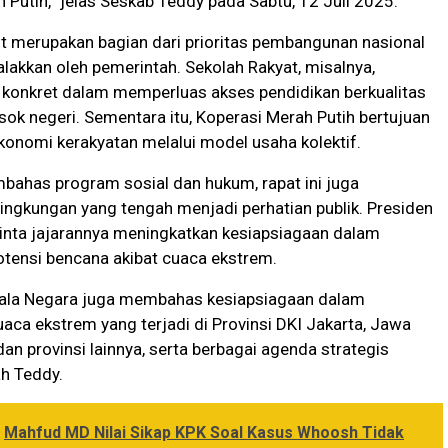
 Putih,” jelas Seskab Teddy pada Sabtu, 12 Juli 2025.
ut merupakan bagian dari prioritas pembangunan nasional
alakkan oleh pemerintah. Sekolah Rakyat, misalnya,
 konkret dalam memperluas akses pendidikan berkualitas
osok negeri. Sementara itu, Koperasi Merah Putih bertujuan
onomi kerakyatan melalui model usaha kolektif.
bahas program sosial dan hukum, rapat ini juga
lingkungan yang tengah menjadi perhatian publik. Presiden
ta jajarannya meningkatkan kesiapsiagaan dalam
tensi bencana akibat cuaca ekstrem.
Kepala Negara juga membahas kesiapsiagaan dalam
ca ekstrem yang terjadi di Provinsi DKI Jakarta, Jawa
dan provinsi lainnya, serta berbagai agenda strategis
ah Teddy.
Mahfud MD Nilai Sikap KPK Soal Kasus Whoosh Tidak