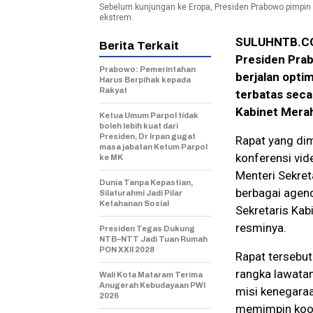
Sebelum kunjungan ke Eropa, Presiden Prabowo pimpin
ekstrem.
SULUHNTB.COM 
Berita Terkait
Presiden Pra
Prabowo: Pemerintahan
berjalan optim
Harus Berpihak kepada
Rakyat
terbatas seca
Kabinet Merah
Ketua Umum Parpol tidak
boleh lebih kuat dari
Presiden, Dr Irpan gugat
Rapat yang dim
masa jabatan Ketum Parpol
konferensi vid
ke MK
Menteri Sekre
Dunia Tanpa Kepastian,
berbagai agend
Silaturahmi Jadi Pilar
Ketahanan Sosial
Sekretaris Kab
resminya.
Presiden Tegas Dukung
NTB–NTT Jadi Tuan Rumah
PON XXII 2028
Rapat tersebut
rangka lawatan
Wali Kota Mataram Terima
Anugerah Kebudayaan PWI
misi kenegaraa
2026
memimpin koor