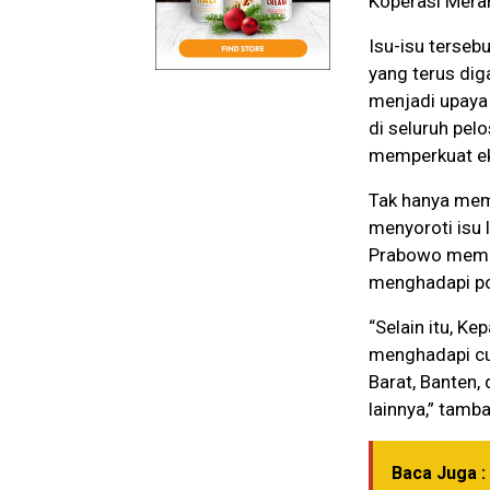
Koperasi Merah
Isu-isu terseb
yang terus dig
menjadi upaya
di seluruh pel
memperkuat ek
Tak hanya mem
menyoroti isu 
Prabowo memin
menghadapi po
“Selain itu, 
menghadapi cua
Barat, Banten, 
lainnya,” tamb
Baca Juga :