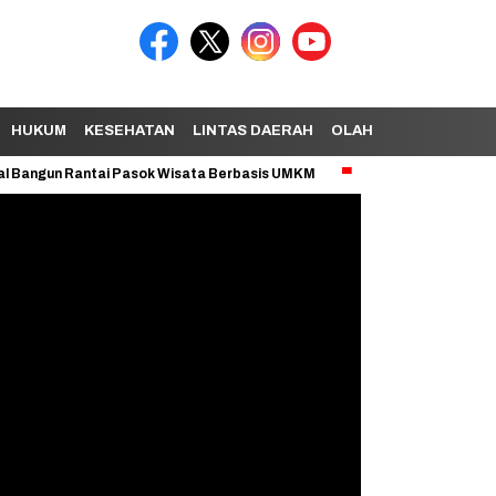
HUKUM
KESEHATAN
LINTAS DAERAH
OLAHRAGA
TEKNOL
 Rantai Pasok Wisata Berbasis UMKM
Dana BTT Setengah Triliun Ta