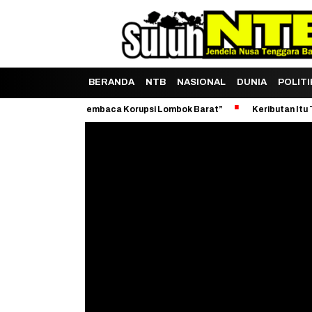
BERANDA
NTB
NASIONAL
DUNIA
POLITI
ne dalam Membaca Korupsi Lombok Barat”
Keributan Itu Tidak Lahi