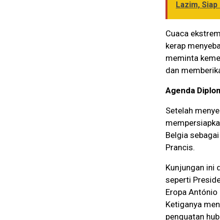
Lazim, Siap
Cuaca ekstrem 
kerap menyebab
meminta kemen
dan memberika
Agenda Diplom
Setelah menyel
mempersiapkan 
Belgia sebagai
Prancis.
Kunjungan ini 
seperti Presid
Eropa António 
Ketiganya men
penguatan hubu