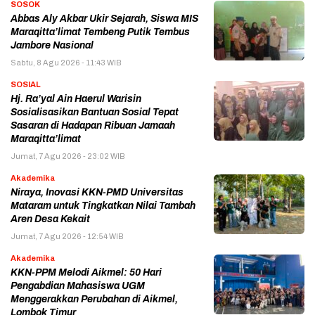
SOSOK
Abbas Aly Akbar Ukir Sejarah, Siswa MIS
Maraqitta’limat Tembeng Putik Tembus
Jambore Nasional
Sabtu, 8 Agu 2026 - 11:43 WIB
SOSIAL
Hj. Ra’yal Ain Haerul Warisin
Sosialisasikan Bantuan Sosial Tepat
Sasaran di Hadapan Ribuan Jamaah
Maraqitta’limat
Jumat, 7 Agu 2026 - 23:02 WIB
Akademika
Niraya, Inovasi KKN-PMD Universitas
Mataram untuk Tingkatkan Nilai Tambah
Aren Desa Kekait
Jumat, 7 Agu 2026 - 12:54 WIB
Akademika
KKN-PPM Melodi Aikmel: 50 Hari
Pengabdian Mahasiswa UGM
Menggerakkan Perubahan di Aikmel,
Lombok Timur