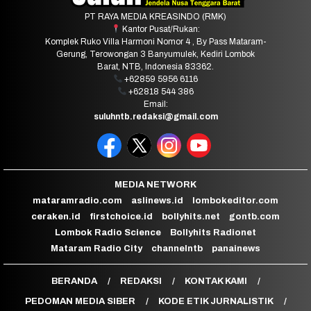
PT RAYA MEDIA KREASINDO (RMK)
Kantor Pusat/Rukan:
Komplek Ruko Villa Harmoni Nomor 4 , By Pass Mataram-
Gerung, Terowongan 3 Banyumulek, Kediri Lombok
Barat, NTB, Indonesia 83362.
+62859 5956 6116
+62818 544 386
Email:
suluhntb.redaksi@gmail.com
MEDIA NETWORK
mataramradio.com
aslinews.id
lombokeditor.com
ceraken.id
firstchoice.id
bollyhits.net
gontb.com
Lombok Radio Science
Bollyhits Radionet
Mataram Radio City
channelntb
panainews
BERANDA
REDAKSI
KONTAK KAMI
PEDOMAN MEDIA SIBER
KODE ETIK JURNALISTIK