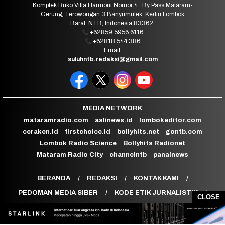
Komplek Ruko Villa Harmoni Nomor 4 , By Pass Mataram-
Gerung, Terowongan 3 Banyumulek, Kediri Lombok
Barat, NTB, Indonesia 83362.
+62859 5956 6116
+62818 544 386
Email:
suluhntb.redaksi@gmail.com
MEDIA NETWORK
mataramradio.com
aslinews.id
lombokeditor.com
ceraken.id
firstchoice.id
bollyhits.net
gontb.com
Lombok Radio Science
Bollyhits Radionet
Mataram Radio City
channelntb
panainews
BERANDA
REDAKSI
KONTAK KAMI
PEDOMAN MEDIA SIBER
KODE ETIK JURNALISTIK
CLOSE
HAK JAWAB
STANDAR PERLINDUNGAN WARTAWAN
KEBIJAKAN PRIVASI
DISCLAIMER