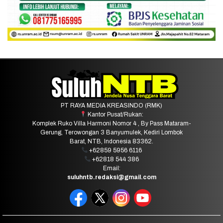
PT RAYA MEDIA KREASINDO (RMK)
Kantor Pusat/Rukan:
Komplek Ruko Villa Harmoni Nomor 4 , By Pass Mataram-
Gerung, Terowongan 3 Banyumulek, Kediri Lombok
Barat, NTB, Indonesia 83362.
+62859 5956 6116
+62818 544 386
Email:
suluhntb.redaksi@gmail.com