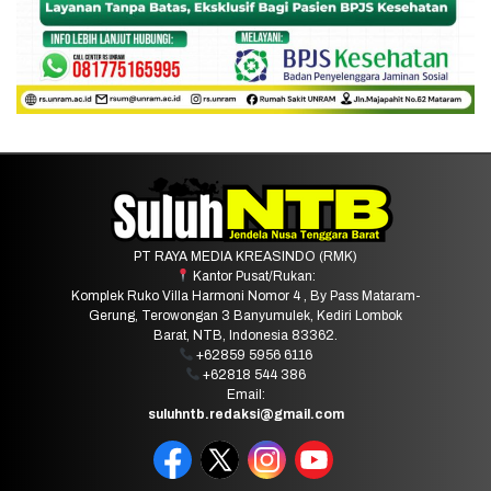
PT RAYA MEDIA KREASINDO (RMK)
Kantor Pusat/Rukan:
Komplek Ruko Villa Harmoni Nomor 4 , By Pass Mataram-
Gerung, Terowongan 3 Banyumulek, Kediri Lombok
Barat, NTB, Indonesia 83362.
+62859 5956 6116
+62818 544 386
Email:
suluhntb.redaksi@gmail.com