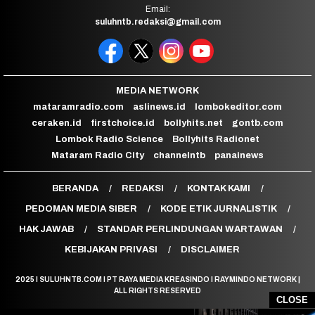
Email:
suluhntb.redaksi@gmail.com
MEDIA NETWORK
mataramradio.com
aslinews.id
lombokeditor.com
ceraken.id
firstchoice.id
bollyhits.net
gontb.com
Lombok Radio Science
Bollyhits Radionet
Mataram Radio City
channelntb
panainews
BERANDA
REDAKSI
KONTAK KAMI
PEDOMAN MEDIA SIBER
KODE ETIK JURNALISTIK
HAK JAWAB
STANDAR PERLINDUNGAN WARTAWAN
KEBIJAKAN PRIVASI
DISCLAIMER
2025 I SULUHNTB.COM I PT RAYA MEDIA KREASINDO I RAYMINDO NETWORK |
ALL RIGHTS RESERVED
CLOSE