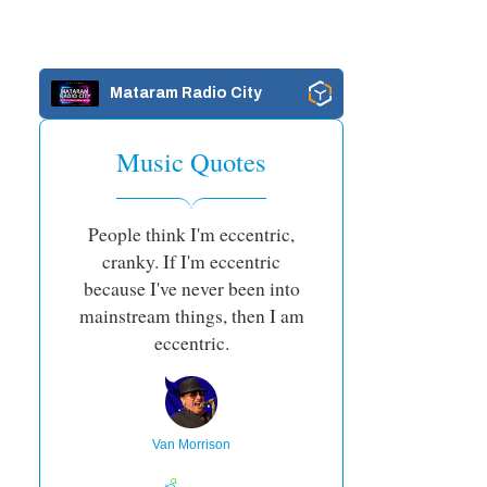
Mataram Radio City
Music Quotes
People think I'm eccentric,
cranky. If I'm eccentric
because I've never been into
mainstream things, then I am
eccentric.
Van Morrison