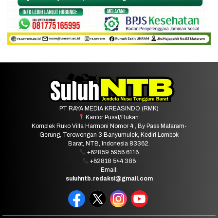
PT RAYA MEDIA KREASINDO (RMK)
Kantor Pusat/Rukan:
Komplek Ruko Villa Harmoni Nomor 4 , By Pass Mataram-
Gerung, Terowongan 3 Banyumulek, Kediri Lombok
Barat, NTB, Indonesia 83362.
+62859 5956 6116
+62818 544 386
Email:
suluhntb.redaksi@gmail.com