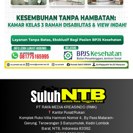
PT RAYA MEDIA KREASINDO (RMK)
Kantor Pusat/Rukan:
Komplek Ruko Villa Harmoni Nomor 4 , By Pass Mataram-
Gerung, Terowongan 3 Banyumulek, Kediri Lombok
Barat, NTB, Indonesia 83362.