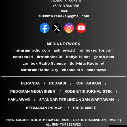
+62859 5956 6116
+62818 544 386
Email:
suluhntb.redaksi@gmail.com
MEDIA NETWORK
mataramradio.com
aslinews.id
lombokeditor.com
ceraken.id
firstchoice.id
bollyhits.net
gontb.com
Lombok Radio Science
Bollyhits Radionet
Mataram Radio City
channelntb
panainews
BERANDA
REDAKSI
KONTAK KAMI
PEDOMAN MEDIA SIBER
KODE ETIK JURNALISTIK
HAK JAWAB
STANDAR PERLINDUNGAN WARTAWAN
KEBIJAKAN PRIVASI
DISCLAIMER
2025 I SULUHNTB.COM I PT RAYA MEDIA KREASINDO I RAYMINDO NETWORK |
ALL RIGHTS RESERVED