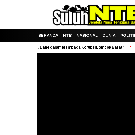
BERANDA
NTB
NASIONAL
DUNIA
POLITI
ksi Mitos Guru Dane dalam Membaca Korupsi Lombok Barat”
Keribut