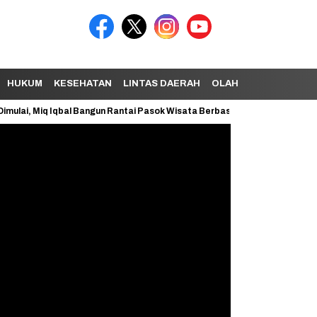
HUKUM
KESEHATAN
LINTAS DAERAH
OLAHRAGA
TEKNOL
, Miq Iqbal Bangun Rantai Pasok Wisata Berbasis UMKM
Dana BTT Se