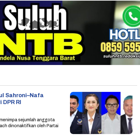
ul Sahroni–Nafa
i DPR RI
menimpa sejumlah anggota
ch dinonaktifkan oleh Partai