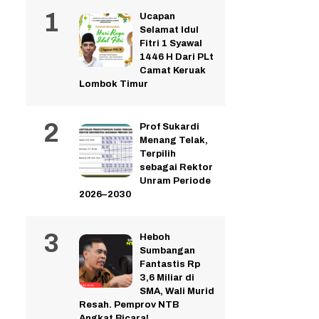
Ucapan
Selamat Idul
Fitri 1 Syawal
1446 H Dari PLt
Camat Keruak
Lombok Timur
Prof Sukardi
Menang Telak,
Terpilih
sebagai Rektor
Unram Periode
2026–2030
Heboh
Sumbangan
Fantastis Rp
3,6 Miliar di
SMA, Wali Murid
Resah. Pemprov NTB
Angkat Bicara!