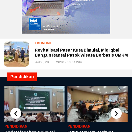
EKONOMI
Revitalisasi Pasar Kuta Dimulai, Miq Iqbal
Bangun Rantai Pasok Wisata Berbasis UMKM
Rabu, 29 Juli 2026 - 06:51 WIB
Pendidikan
‹
›
PENDIDIKAN
PENDIDIKAN