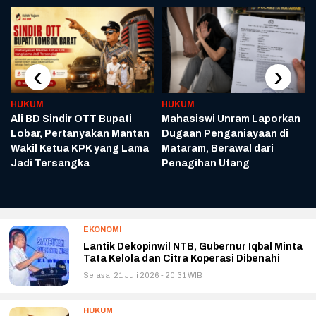
‹
›
HUKUM
HUKUM
Ali BD Sindir OTT Bupati
Mahasiswi Unram Laporkan
Lobar, Pertanyakan Mantan
Dugaan Penganiayaan di
m
Wakil Ketua KPK yang Lama
Mataram, Berawal dari
Jadi Tersangka
Penagihan Utang
EKONOMI
Lantik Dekopinwil NTB, Gubernur Iqbal Minta
Tata Kelola dan Citra Koperasi Dibenahi
Selasa, 21 Juli 2026 - 20:31 WIB
HUKUM