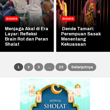
BUDAYA
BUDAYA
Menjaga Akal di Era
Dende Tamari:
Layar: Refleksi
Perempuan Sasak
Brain Rot dan Peran
Menentang
Shalat
Kekuasaan
1
2
3
…
23
Selanjutnya
Paginasi
pos