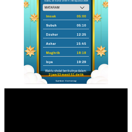
Sabtu, 23 Safar 1448 H / 08 Agustus 2026
Imsak
05:00
Subuh
05:10
Dzuhur
12:25
Ashar
15:45
Maghrib
18:18
Isya
19:29
Waktu sholat berikutnya dalam:
2 jam 53 menit 49 detik
Sumber: Kemenag