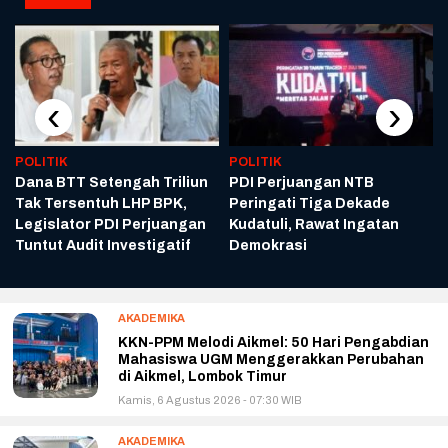
‹
›
POLITIK
POLITIK
Dana BTT Setengah Triliun
PDI Perjuangan NTB
Tak Tersentuh LHP BPK,
Peringati Tiga Dekade
s
Legislator PDI Perjuangan
Kudatuli, Rawat Ingatan
Tuntut Audit Investigatif
Demokrasi
AKADEMIKA
KKN-PPM Melodi Aikmel: 50 Hari Pengabdian
Mahasiswa UGM Menggerakkan Perubahan
di Aikmel, Lombok Timur
Kamis, 6 Agustus 2026 - 07:30 WIB
AKADEMIKA