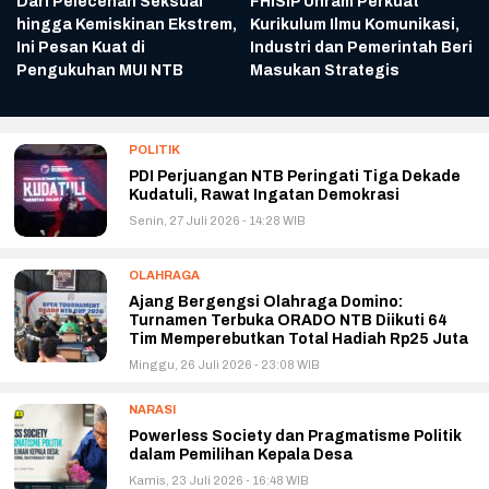
Dari Pelecehan Seksual
FHISIP Unram Perkuat
a
hingga Kemiskinan Ekstrem,
Kurikulum Ilmu Komunikasi,
r
Ini Pesan Kuat di
Industri dan Pemerintah Beri
Pengukuhan MUI NTB
Masukan Strategis
POLITIK
PDI Perjuangan NTB Peringati Tiga Dekade
Kudatuli, Rawat Ingatan Demokrasi
Senin, 27 Juli 2026 - 14:28 WIB
OLAHRAGA
Ajang Bergengsi Olahraga Domino:
Turnamen Terbuka ORADO NTB Diikuti 64
Tim Memperebutkan Total Hadiah Rp25 Juta
Minggu, 26 Juli 2026 - 23:08 WIB
NARASI
Powerless Society dan Pragmatisme Politik
dalam Pemilihan Kepala Desa
Kamis, 23 Juli 2026 - 16:48 WIB