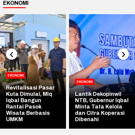
EKONOMI
‹
›
EKONOMI
EKONOMI
Revitalisasi Pasar
Kuta Dimulai, Miq
Lantik Dekopinwil
Iqbal Bangun
NTB, Gubernur Iqbal
Rantai Pasok
Minta Tata Kelola
Wisata Berbasis
dan Citra Koperasi
UMKM
Dibenahi